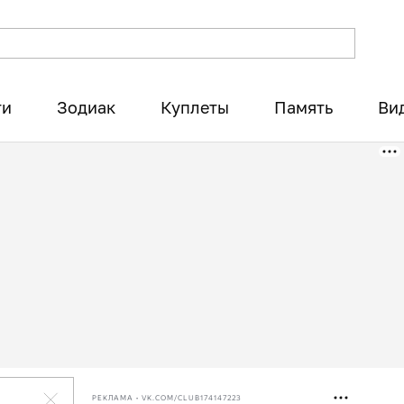
ти
Зодиак
Куплеты
Память
Ви
РЕКЛАМА • VK.COM/CLUB174147223