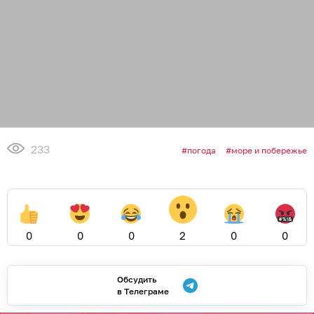
233
погода
море и побережье
0
0
0
2
0
0
Обсудить
в Телеграме