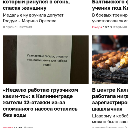
который ринулся в огонь,
Балтийского 
спасая женщину
учения под К
Медаль ему вручила депутат
В боевых тренир
Госдумы Марина Оргеева
участвовали эк
происшествия
армия
Вчера
16:10
«Неделю работаю грузчиком
В центре Кал
каким-то»: в Калининграде
работала ниг
жители 12-этажки из-за
зарегистриро
сломанного насоса остались
шашлычная
без воды
Шаверму и кебаб
можно было зака
интернете с дос
жкх
потребительский
Вчера
11:15