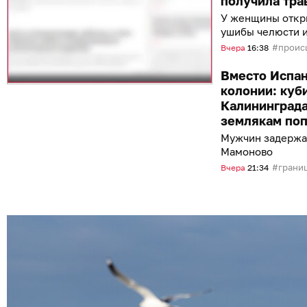
получила тра
У женщины откры
ушибы челюсти и
проис
Вчера
16:38
Вместо Испан
колонии: куб
Калининграда
землякам поп
Мужчин задержал
Мамоново
грани
Вчера
21:34