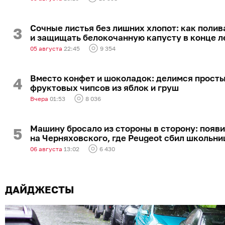
КЛД
Сб 20:00
Стендап-клуб «Локация»
Сочные листья без лишних хлопот: как полив
и защищать белокочанную капусту в конце л
Авг 8
Комедийное шоу «Клуб знакомств»
05 августа
22:45
9 354
Сб 20:00
Стендап-клуб «Локация»
Вместо конфет и шоколадок: делимся прост
Авг 8
Джаз в клубе «Локация»
фруктовых чипсов из яблок и груш
Сб 22:30
Стендап-клуб «Локация»
Вчера
01:53
8 036
Авг 9
День в Бранденбурге
Машину бросало из стороны в сторону: появ
Вс 12:00
Замок Бранденбург
на Черняховского, где Peugeot сбил школьни
06 августа
13:02
6 430
Авг 9
Мафия в стиле стендап
Вс 17:00
Стендап-клуб «Локация»
ДАЙДЖЕСТЫ
Авг 9
Звучащие сады
Вс 18:00
Кафедральный собор