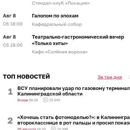
Стендап-клуб «Локация»
Авг 8
Галопом по эпохам
Сб 18:00
Кафедральный собор
Авг 8
Театрально-гастрономический вечер
«Только хиты»
Сб 18:00
Кафе «Солёная ворона»
Авг 8
Экскурсия к органу
Сб 18:00
Филармония
ТОП НОВОСТЕЙ
За три дня
Авг 8
«Зойкина квартира»
ВСУ планировали удар по газовому терминал
Калининградской области
Сб 18:00
Драмтеатр
Вчера
09:18
15 645
Авг 8
Моя Мишель
Сб 19:00
Янтарь-Холл
«Хочешь стать фотомоделью?»: в Калинингр
второкласснице в рот пальцы и просил показ
Авг 8
Стендап топовых комиков МСК, СПБ и
05 августа
16:10
10 398