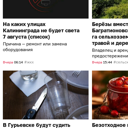
На каких улицах
Берёзы вмест
Калининграда не будет света
Багратионовс
7 августа (список)
га сельхоззе
травой и дер
Причина — ремонт или замена
оборудования
Владелец и арен
предостережени
жкх
сельс
Вчера
06:14
Вчера
15:44
В Гурьевске будут судить
Безотходное 