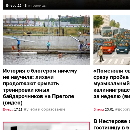
границы
Вчера
22:48
История с блогером ничему
«Поменяли с
не научила: лихачи
сразу пробка 
продолжают срывать
музыкальный
тренировки юных
калининградс
байдарочников на Преголе
за неделю (в
(видео)
учеба и образование
дорог
Вчера
17:11
Вчера
20:01
В Нестерове 
гостиницу в 