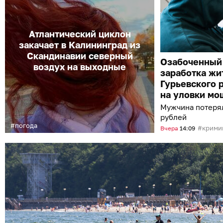
Атлантический циклон
закачает в Калининград из
Скандинавии северный
Озабоченный
воздух на выходные
заработка жи
Гурьевского 
на уловки мо
Мужчина потерял
рублей
погода
крими
Вчера
14:09