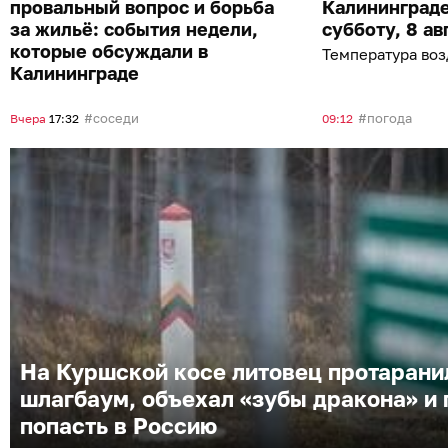
провальный вопрос и борьба
Калининграде
за жильё: события недели,
субботу, 8 ав
которые обсуждали в
Температура воз
Калининграде
соседи
погода
Вчера
17:32
09:12
На Куршской косе литовец протарани
шлагбаум, объехал «зубы дракона» и
попасть в Россию