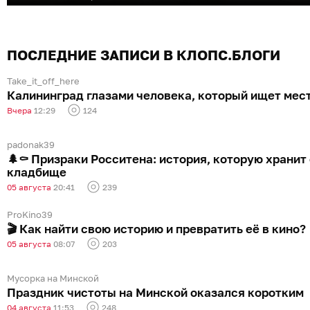
Чт 19:30
Янтарь-Холл
Авг 13
Алекс Лим
ПОСЛЕДНИЕ ЗАПИСИ В КЛОПС.БЛОГИ
Чт 20:00
Янтарь-Холл
Take_it_off_here
Авг 13
Комедийное шоу «Девочки, это пипец!»
Калининград глазами человека, который ищет мест
Вчера
12:29
124
Чт 21:30
Стендап-клуб «Локация»
Авг 14
Музыкально-гастрономический вечер
padonak39
🌲⚰️ Призраки Росситена: история, которую хранит
«Ты моя мелодия»
Пт 18:00
кладбище
Кафе «Солёная ворона»
05 августа
20:41
239
Авг 14
С пира на турнир в замке Нойхаузен
ProKino39
🎬 Как найти свою историю и превратить её в кино?
Пт 19:00
Замок Нойхаузен
05 августа
08:07
203
Авг 14
Бах и наследие кельтов
Мусорка на Минской
Пт 19:00
Кафедральный собор
Праздник чистоты на Минской оказался коротким
04 августа
11:53
248