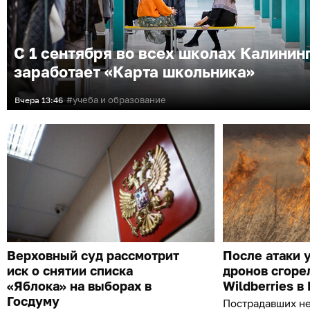
С 1 сентября во всех школах Калинин
заработает «Карта школьника»
учеба и образование
Вчера
13:46
Верховный суд рассмотрит
После атаки 
иск о снятии списка
дронов сгоре
«Яблока» на выборах в
Wildberries в
Госдуму
Пострадавших н