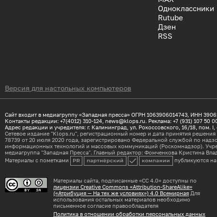
Одноклассники
Сб 17:00
Стендап-клуб «Локация»
Rutube
Дзен
Авг 15
VOSKRESNIK X Grand Hotel Royal Lions
RSS
/ Зеленоградск / 15 августа 17:00-23:0
Сб 17:00
Отель Royal Lions крыша Sky Bar
Авг 15
«Папа»
Версия для настольных компьютеров
Сб 18:00
Янтарь-Холл
Авг 15
Янтарная легенда
Сайт входит в медиагруппу «Западная пресса» ОГРН 1063906014743, ИНН 390
Контакты редакции: +7(4012) 310-124, news@klops.ru. Реклама: +7 (931) 107 50 0
Сб 18:00
Поселение викингов
Адрес редакции и учредителя: г. Калининград, ул. Рокоссовского, 16/18, пом. I, 
Сетевое издание "Klops.ru", регистрационный номер и дата принятия решения 
78739 от 20 июля 2020 года, зарегистрировано Федеральной службой по надзо
Авг 15
Театрально-гастрономический вечер
информационных технологий и массовых коммуникаций (Роскомнадзор). Учре
медиагруппа "Западная Пресса". Главный редактор: Фомченкова Кристина Вл
«Союз Рыжих»
Сб 18:00
Материалы с пометками
публикуются на
Кафе «Солёная ворона»
Материалы сайта, подписанные «CC 4.0» доступны по
лицензии Creative Commons «Attribution-ShareAlike»
Авг 15
Вечер памяти Виктора Цоя. Кино
(«Атрибуция — На тех же условиях») 4.0 Всемирная
Для
использования остальных материалов необходимо
трибьют
письменное согласие правообладателя
Сб 18:00
Политика в отношении обработки персональных данных