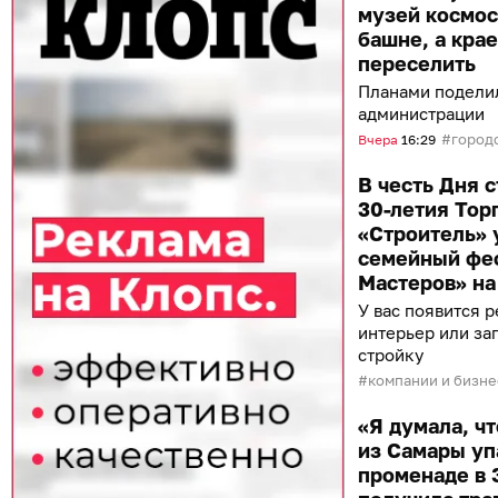
музей космос
башне, а кра
переселить
Планами поделил
администрации
город
Вчера
16:29
В честь Дня с
30-летия Тор
«Строитель» 
семейный фес
Мастеров» на 
У вас появится 
интерьер или за
стройку
компании и бизне
«Я думала, чт
из Самары уп
променаде в 