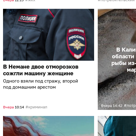
В Кали
области 
рыбы из
В Немане двое отморозков
ма
сожгли машину женщине
Одного взяли под стражу, второй
под домашним арестом
потре
Вчера
14:42
криминал
Вчера
10:14