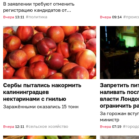
В заявлении требуют отменить
регистрацию кандидатов от
партии
политика
проис
Вчера
13:11
Вчера
09:14
Сербы пытались накормить
Запретить пит
калининградцев
наливать пос
нектаринами с гнилью
власти Лондо
ограничить р
Заражёнными оказались 15 тонн
За горожан всту
министр
сельское хозяйство
городс
Вчера
12:11
Вчера
07:19