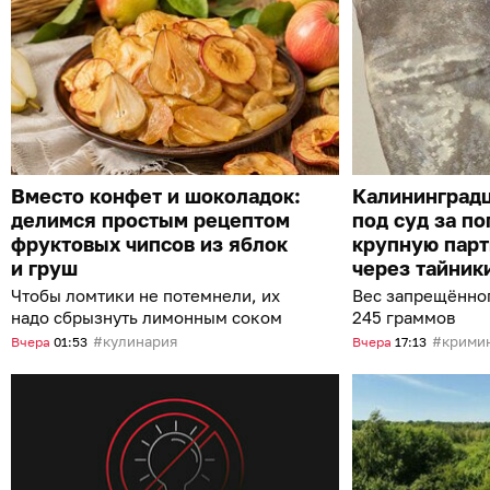
Вместо конфет и шоколадок:
Калининградц
делимся простым рецептом
под суд за п
фруктовых чипсов из яблок
крупную пар
и груш
через тайник
Чтобы ломтики не потемнели, их
Вес запрещённо
надо сбрызнуть лимонным соком
245 граммов
кулинария
крими
Вчера
01:53
Вчера
17:13