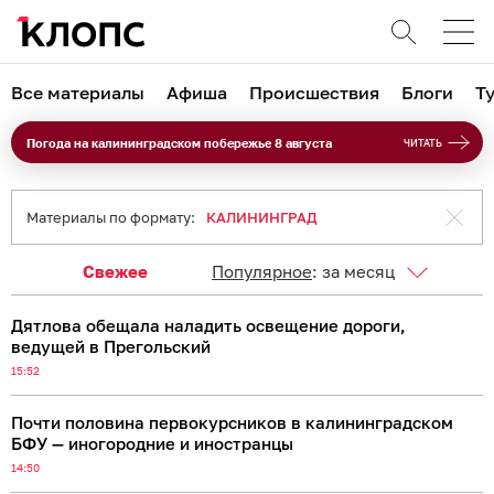
Все материалы
Афиша
Происшествия
Блоги
Т
Погода на калининградском побережье 8 августа
ЧИТАТЬ
Материалы по формату:
КАЛИНИНГРАД
Свежее
Популярное
:
за месяц
Дятлова обещала наладить освещение дороги,
ведущей в Прегольский
15:52
Почти половина первокурсников в калининградском
БФУ — иногородние и иностранцы
14:50