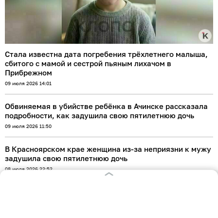
Стала известна дата погребения трёхлетнего малыша,
сбитого с мамой и сестрой пьяным лихачом в
Прибрежном
09 июля 2026 14:01
Обвиняемая в убийстве ребёнка в Ачинске рассказала
подробности, как задушила свою пятилетнюю дочь
09 июля 2026 11:50
В Красноярском крае женщина из-за неприязни к мужу
задушила свою пятилетнюю дочь
08 июля 2026 22:52
Калининградец пойдёт под суд за избиение на
Левитана полицейского из наркоконтроля
08 июля 2026 16:12
Оставаясь на сайте, Вы даете согласие на