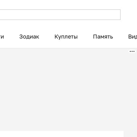
ти
Зодиак
Куплеты
Память
Ви