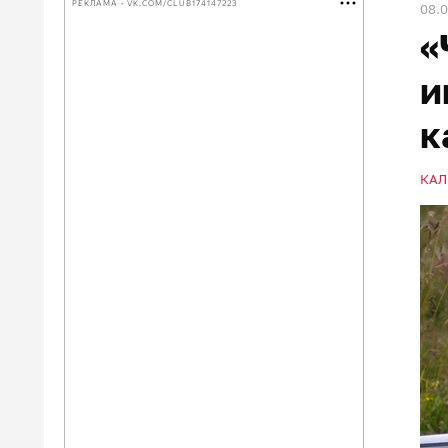
РЕКЛАМА • VK.COM/CLUB174147223
08.
«
и
к
КАЛ