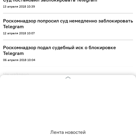
13 апреля 2018 10:39
Роскомнадзор попросил суд немедленно заблокировать
Telegram
12 апреля 2018 10:07
Роскомнадзор подал судебный иск о блокировке
Telegram
06 апреля 2018 10:04
РУБРИКИ
Афиша
Происшествия
Оставаясь на сайте, Вы даете согласие на
Общество
Авто
использование cookies, которые мы используем
Политика
Экономика
для Вашего удобства пользования сайтом и
повышения качества рекомендаций. Вы можете
отказаться от их использования, настроив
СПЕЦПРОЕКТЫ
необходимые параметры в своем браузере.
Все спецпроекты
Подробнее.
Лента новостей
Партнерские спецпроекты