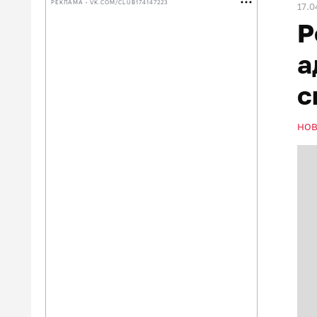
РЕКЛАМА • VK.COM/CLUB174147223
17.0
Р
а
с
НО