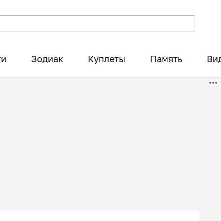
ти
Зодиак
Куплеты
Память
Ви