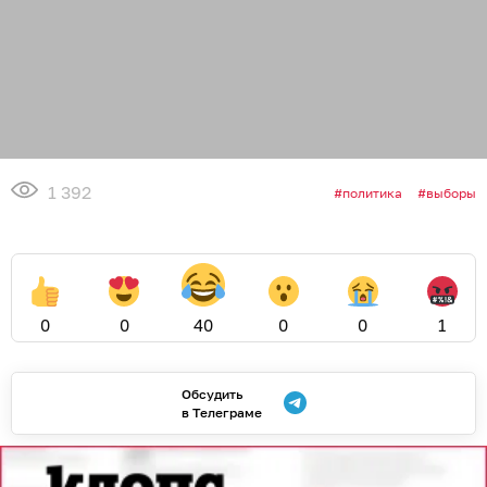
1 392
политика
выборы
0
0
40
0
0
1
Обсудить
в Телеграме