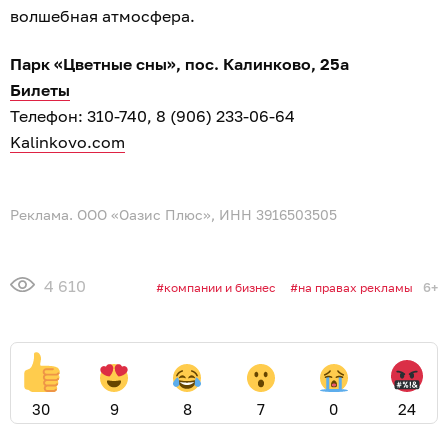
волшебная атмосфера.
Парк «Цветные сны», пос. Калинково, 25а
Билеты
Телефон: 310-740, 8 (906) 233-06-64
Kalinkovo.com
Реклама. ООО «Оазис Плюс», ИНН 3916503505
4 610
6+
компании и бизнес
на правах рекламы
30
9
8
7
0
24