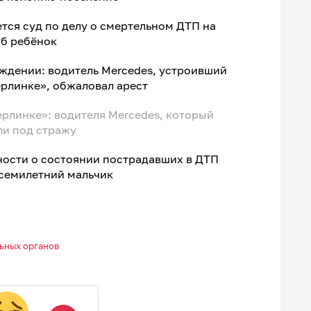
тся суд по делу о смертельном ДТП на
иб ребёнок
ждении: водитель Mercedes, устроивший
рлинке», обжаловал арест
рлинке»: водителя Mercedes, который
ли под стражу
ности о состоянии пострадавших в ДТП
 семилетний мальчик
ьных органов