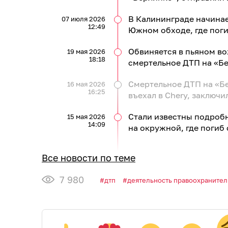
В Калининграде начинае
07 июля 2026
12:49
Южном обходе, где пог
Обвиняется в пьяном во
19 мая 2026
18:18
смертельное ДТП на «Бе
Смертельное ДТП на «Бе
16 мая 2026
16:25
въехал в Chery, заключи
Стали известны подроб
15 мая 2026
14:09
на окружной, где погиб
Все новости по теме
7 980
дтп
деятельность правоохранител