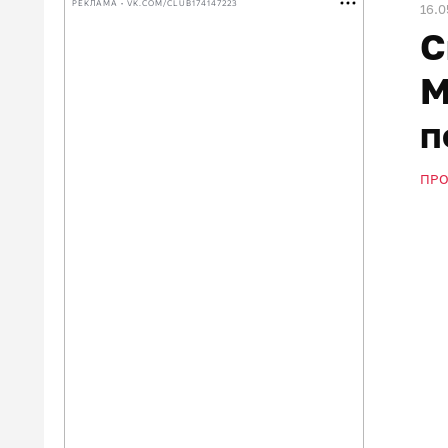
РЕКЛАМА • VK.COM/CLUB174147223
16.0
С
M
п
ПР