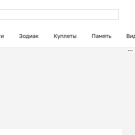
ти
Зодиак
Куплеты
Память
Ви