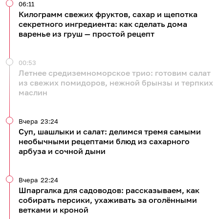
06:11
Килограмм свежих фруктов, сахар и щепотка
секретного ингредиента: как сделать дома
варенье из груш — простой рецепт
00:53
Летнее средиземноморское трио: готовим салат
из свежих помидоров, нежной брынзы и терпких
маслин
Вчера
23:24
Суп, шашлыки и салат: делимся тремя самыми
необычными рецептами блюд из сахарного
арбуза и сочной дыни
Вчера
22:24
Шпаргалка для садоводов: рассказываем, как
собирать персики, ухаживать за оголёнными
ветками и кроной