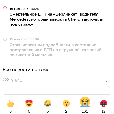
16 мая 2026
16:25
Смертельное ДТП на «Берлинке»: водителя
Mercedes, который въехал в Chery, заключили
под стражу
15 мая 2026
14:09
Стали известны подробности о состоянии
пострадавших в ДТП на окружной, где погиб
семилетний мальчик
Все новости по теме
9 841
дтп
0
0
5
2
161
12