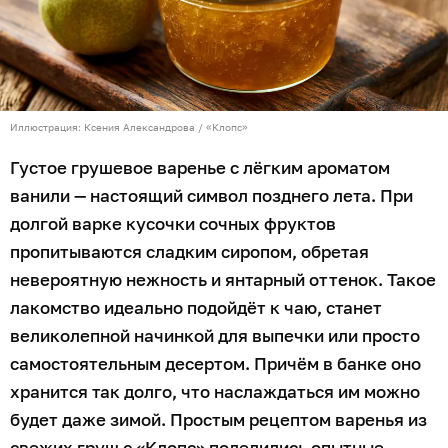
Иллюстрация: Ксения Александрова / «Клопс»
Густое грушевое варенье с лёгким ароматом
ванили — настоящий символ позднего лета. При
долгой варке кусочки сочных фруктов
пропитываются сладким сиропом, обретая
невероятную нежность и янтарный оттенок. Такое
лакомство идеально подойдёт к чаю, станет
великолепной начинкой для выпечки или просто
самостоятельным десертом. Причём в банке оно
хранится так долго, что наслаждаться им можно
будет даже зимой. Простым рецептом варенья из
свежих груш с «Клопс» поделились опытные