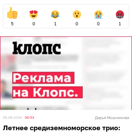
5
0
1
0
0
1
08.08.2026
00:53
Дарья Мошникова
Летнее средиземноморское трио: