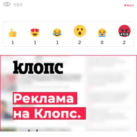
689
жкх
1
1
1
2
0
2