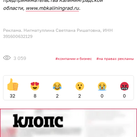
предпринимательства Калининградской
области,
www.mbkaliningrad.ru
.
Реклама. Нигматуллина Светлана Ришатовна, ИНН
391600632129
3 059
компании и бизнес
на правах рекламы
32
8
2
2
0
0