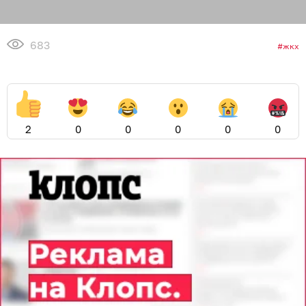
683
жкх
2
0
0
0
0
0