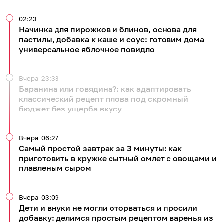
02:23
Начинка для пирожков и блинов, основа для
пастилы, добавка к каше и соус: готовим дома
универсальное яблочное повидло
Вчера
23:33
Баранина или говядина?: как адаптировать
классический рецепт плова под скромный
бюджет без ущерба вкусу
Вчера
06:27
Самый простой завтрак за 3 минуты: как
приготовить в кружке сытный омлет с овощами и
плавленым сыром
Вчера
03:09
Дети и внуки не могли оторваться и просили
добавку: делимся простым рецептом варенья из