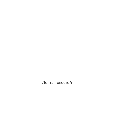
В Калининграде 51-летнюю женщину
обвинили
в убийстве
возлюбленного.
Лента новостей
692
суды