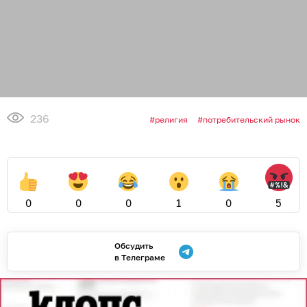
236
религия
потребительский рынок
0
0
0
1
0
5
Обсудить
в Телеграме