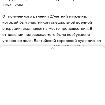
Кочешкова.
От полученного ранения 27-летний мужчина,
который был участником специальной военной
операции, скончался на месте происшествия. В
отношении подозреваемого было возбуждено
уголовное дело. Балтийский городской суд признал
его виновным по по ч. 1 ст. 105 УК РФ «Убийство».
«С учетом позиции государственного обвинителя
суд назначил мужчине наказание в виде 10 лет
лишения свободы с отбыванием в исправительной
колонии строгого режима. Кроме того, по иску
прокурора города в пользу матери погибшего
взыскана компенсация морального вреда в размере
1 млн рублей», говорится в сообщении надзорного
ведомства.