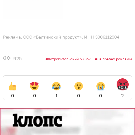
Реклама. ООО «Балтийский продукт», ИНН 3906112904
925
потребительский рынок
на правах рекламы
0
0
1
0
0
2