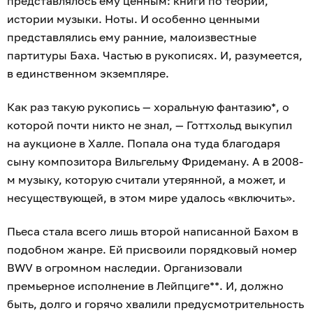
представлялось ему ценным: книги по теории,
истории музыки. Ноты. И особенно ценными
представлялись ему ранние, малоизвестные
партитуры Баха. Частью в рукописях. И, разумеется,
в единственном экземпляре.
Как раз такую рукопись — хоральную фантазию*, о
которой почти никто не знал, — Готтхольд выкупил
на аукционе в Халле. Попала она туда благодаря
сыну композитора Вильгельму Фридеману. А в 2008-
м музыку, которую считали утерянной, а может, и
несуществующей, в этом мире удалось «включить».
Пьеса стала всего лишь второй написанной Бахом в
подобном жанре. Ей присвоили порядковый номер
BWV в огромном наследии. Организовали
премьерное исполнение в Лейпциге**. И, должно
быть, долго и горячо хвалили предусмотрительность