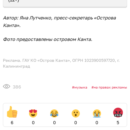
Автор: Яна Лутченко, пресс-секретарь «Острова
Канта».
Фото предоставлены островом Канта.
Реклама. ГАУ КО «Остров Канта», ОГРН 1023900597720, г.
Калининград
386
музыка
на правах рекламы
6
0
0
0
0
5