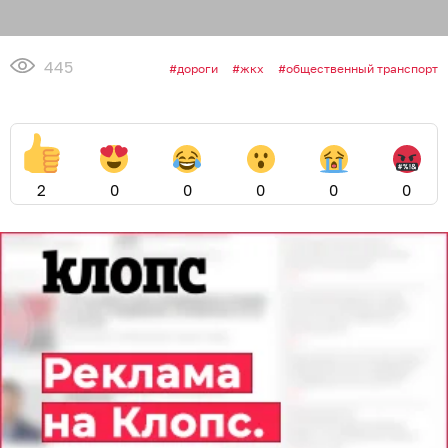
445
дороги
жкх
общественный транспорт
2
0
0
0
0
0