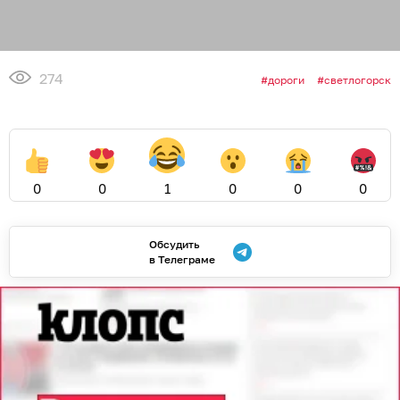
274
дороги
светлогорск
0
0
1
0
0
0
Обсудить
в Телеграме