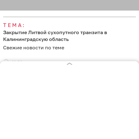
ТЕМА:
Закрытие Литвой сухопутного транзита в
Калининградскую область
Свежие новости по теме
19:50
«Трёх часов — достаточно, чтобы пересечь
границу»: Литва намерена ограничить
автомобильный транзит в Калининградскую
область
09 февраля 2026
21:35
Литва планирует усилить контроль за транзитом
пассажирских поездов в Калининград
23 ноября 2025
20:12