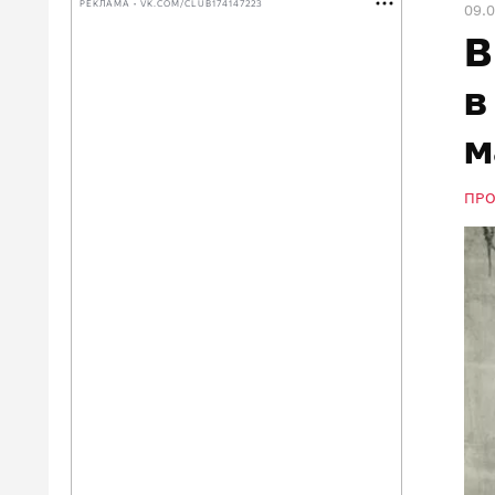
РЕКЛАМА • VK.COM/CLUB174147223
09.
В
в
м
ПР