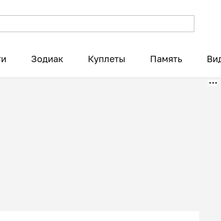
ти
Зодиак
Куплеты
Память
Ви