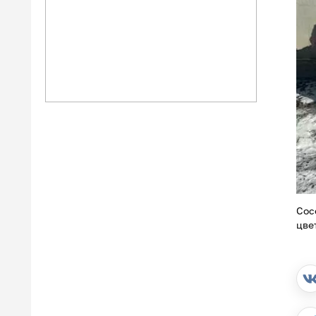
Сос
цве