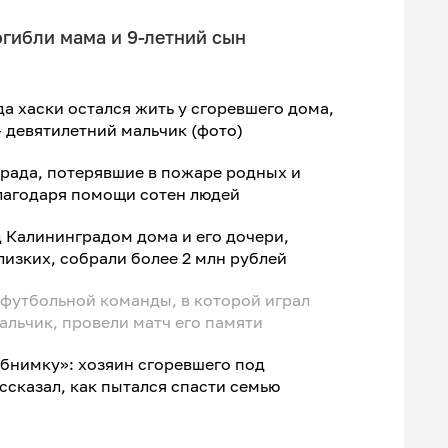
гибли мама и 9-летний сын
а хаски остался жить у сгоревшего дома,
— девятилетний мальчик (фото)
града, потерявшие в пожаре родных и
лагодаря помощи сотен людей
 Калининградом дома и его дочери,
изких, собрали более 2 млн рублей
 футбольной команды, в которой играл
льчик, провели матч его памяти
обнимку»: хозяин сгоревшего под
сказал, как пытался спасти семью