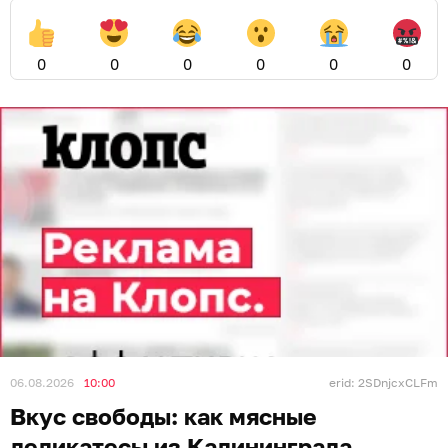
0
0
0
0
0
0
06.08.2026
10:00
erid: 2SDnjcxCLFm
Вкус свободы: как мясные
деликатесы из Калининграда