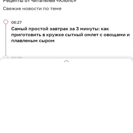
Рецепты от читателей «Клопс»
Свежие новости по теме
06:27
Самый простой завтрак за 3 минуты: как
приготовить в кружке сытный омлет с овощами и
плавленым сыром
03:09
Дети и внуки не могли оторваться и просили
добавку: делимся простым рецептом варенья из
алычи
Вчера
23:47
Рассыпчатая крупа, специи и нежное мясо:
рассказываем, как приготовить гречку по-
купечески без лишних хлопот
Вчера
06:11