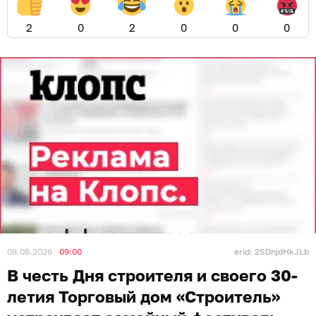
2
0
2
0
0
0
08.08.2026
09:00
erid: 2SDnjdHkJLb
В честь Дня строителя и своего 30-
летия Торговый дом «Строитель»