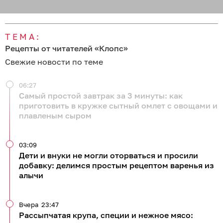
ТЕМА:
Рецепты от читателей «Клопс»
Свежие новости по теме
06:27
Самый простой завтрак за 3 минуты: как
приготовить в кружке сытный омлет с овощами и
плавленым сыром
03:09
Дети и внуки не могли оторваться и просили
добавку: делимся простым рецептом варенья из
алычи
Вчера
23:47
Рассыпчатая крупа, специи и нежное мясо: