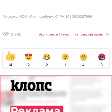
Реклама. ООО «Клинкербуд», ОГРН 1083925027999
3 930
0+
компании и бизнес
на правах рекламы
14
2
2
1
4
3