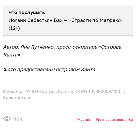
Что послушать
Иоганн Себастьян Бах — «Страсти по Матфею»
(12+)
Автор: Яна Лутченко, пресс-секретарь «Острова
Канта».
Фото предоставлены островом Канта.
Реклама. ГАУ КО «Остров Канта», ОГРН 1023900597720, г.
Калининград
494
музыка
на правах рекламы