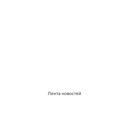
0
0
6
0
0
1
Обсудить
в Телеграме
Лента новостей
07.08.2026
22:24
Дарья Мошникова