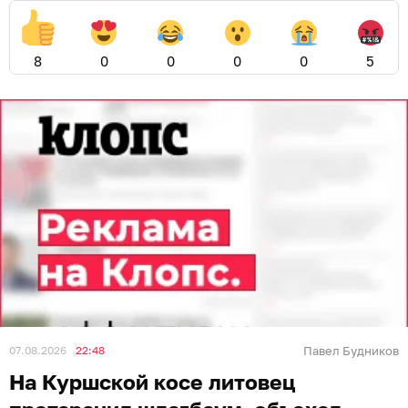
8
0
0
0
0
5
07.08.2026
22:48
Павел Будников
На Куршской косе литовец