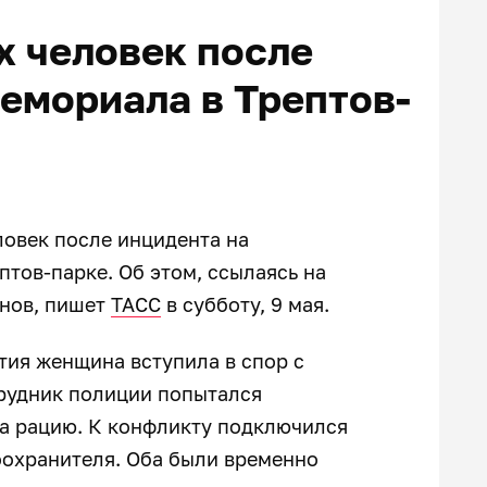
х человек после
мемориала в Трептов-
ловек после инцидента на
птов-парке. Об этом, ссылаясь на
анов, пишет
ТАСС
в субботу, 9 мая.
тия женщина вступила в спор с
трудник полиции попытался
ла рацию. К конфликту подключился
воохранителя. Оба были временно