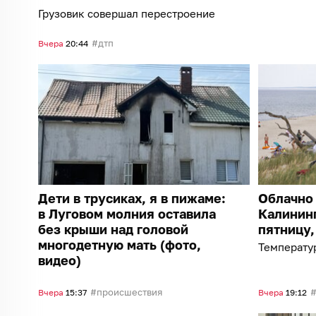
Грузовик совершал перестроение
дтп
Вчера
20:44
Дети в трусиках, я в пижаме:
Облачно 
в Луговом молния оставила
Калининг
без крыши над головой
пятницу,
многодетную мать (фото,
Температур
видео)
происшествия
Вчера
15:37
Вчера
19:12