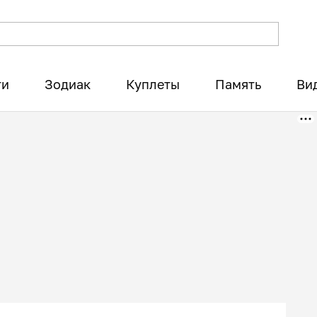
ти
Зодиак
Куплеты
Память
Ви