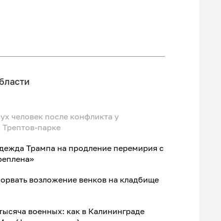
бласти
ух человек после конфликта у
 Трептов-парке
адежда Трампа на продление перемирия с
реплена»
сорвать возложение венков на кладбище
 тысяча военных: как в Калининграде