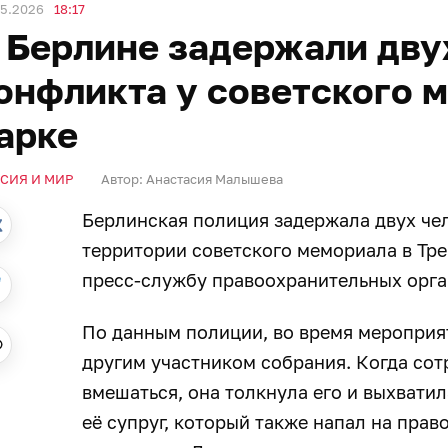
05.2026
18:17
 Берлине задержали дву
онфликта у советского 
арке
СИЯ И МИР
Автор:
Анастасия Малышева
Берлинская полиция задержала двух че
территории советского мемориала в Тре
пресс-службу правоохранительных орг
По данным полиции, во время мероприя
другим участником собрания. Когда со
вмешаться, она толкнула его и выхвати
её супруг, который также напал на пра