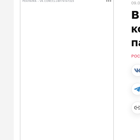
РЕКЛАМА • VK.COM/CLUB174147223
09.
В
к
п
РОС