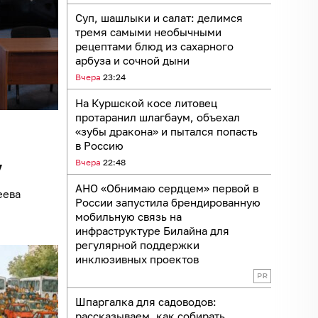
Суп, шашлыки и салат: делимся
тремя самыми необычными
рецептами блюд из сахарного
арбуза и сочной дыни
Вчера
23:24
На Куршской косе литовец
протаранил шлагбаум, объехал
«зубы дракона» и пытался попасть
в Россию
Вчера
22:48
у
АНО «Обнимаю сердцем» первой в
еева
России запустила брендированную
мобильную связь на
инфраструктуре Билайна для
регулярной поддержки
инклюзивных проектов
Шпаргалка для садоводов:
рассказываем, как собирать