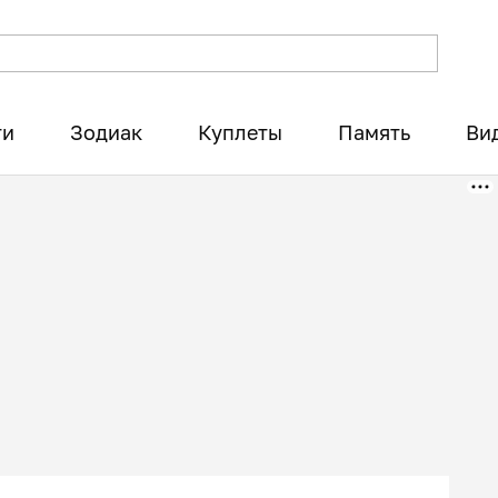
ти
Зодиак
Куплеты
Память
Ви