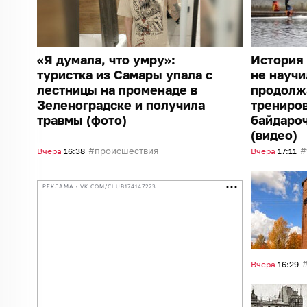
«Я думала, что умру»:
История 
туристка из Самары упала с
не научи
лестницы на променаде в
продолж
Зеленоградске и получила
трениро
травмы (фото)
байдароч
(видео)
происшествия
Вчера
16:38
Вчера
17:11
РЕКЛАМА • VK.COM/CLUB174147223
Вчера
16:29