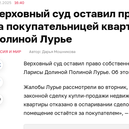
2.2025
16:40
ерховный суд оставил п
а покупательницей квар
олиной Лурье
СИЯ И МИР
Автор:
Дарья Мошникова
Верховный суд оставил право собствен
Ларисы Долиной Полиной Лурье. Об эт
Жалобы Лурье рассмотрели во вторник, 
законной сделку купли-продажи недвиж
квартиры отказано в оспаривании сдело
помещение остаётся за покупателем», — 