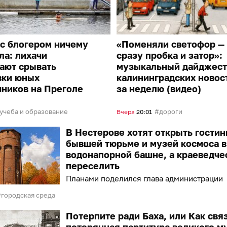
с блогером ничему
«Поменяли светофор —
ла: лихачи
сразу пробка и затор»:
ают срывать
музыкальный дайджест
вки юных
калининградских новос
ников на Преголе
за неделю (видео)
учеба и образование
дороги
Вчера
20:01
В Нестерове хотят открыть гостин
бывшей тюрьме и музей космоса в
водонапорной башне, а краеведче
переселить
Планами поделился глава администрации
городская среда
Потерпите ради Баха, или Как свя
потерянная партитура великого м