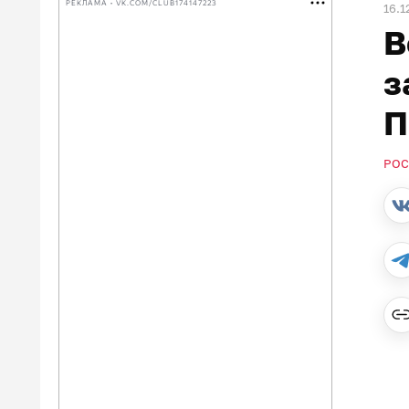
РЕКЛАМА • VK.COM/CLUB174147223
16.1
В
з
П
РОС