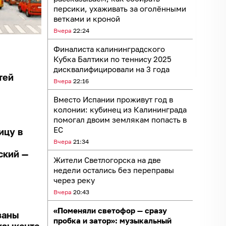
персики, ухаживать за оголёнными
ветками и кроной
Вчера
22:24
Финалиста калининградского
Кубка Балтики по теннису 2025
дисквалифицировали на 3 года
тей
Вчера
22:16
Вместо Испании проживут год в
колонии: кубинец из Калининграда
помогал двоим землякам попасть в
ЕС
ицу в
Вчера
21:34
ский —
Жители Светлогорска на две
недели остались без переправы
через реку
Вчера
20:43
«Поменяли светофор — сразу
заны
пробка и затор»: музыкальный
узыканта