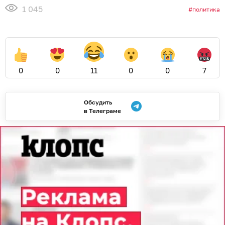
1 045
политика
0
0
11
0
0
7
Обсудить
в Телеграме