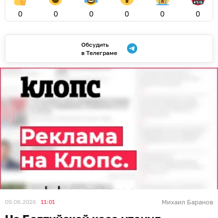
0
0
0
0
0
0
Обсудить
в Телеграме
09.08.2026
11:01
Михаил Баранов