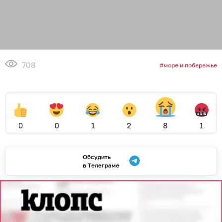
708
море и побережье
0
0
1
2
8
1
Обсудить
в Телеграме