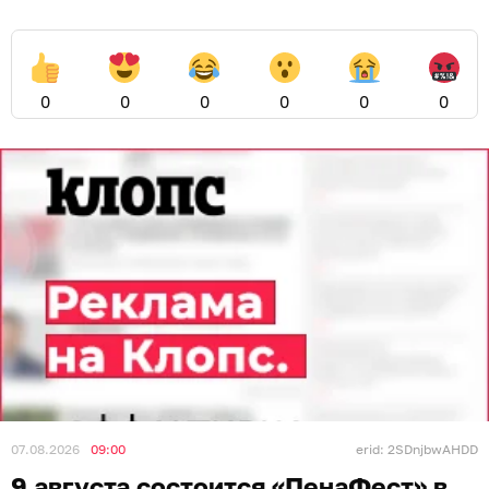
0
0
0
0
0
0
07.08.2026
09:00
erid: 2SDnjbwAHDD
9 августа состоится «ПенаФест» в