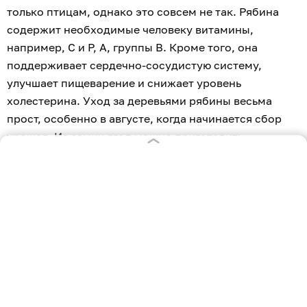
только птицам, однако это совсем не так. Рябина
содержит необходимые человеку витамины,
например, С и Р, А, группы В. Кроме того, она
поддерживает сердечно-сосудистую систему,
улучшает пищеварение и снижает уровень
холестерина. Уход за деревьями рябины весьма
прост, особенно в августе, когда начинается сбор
урожая. Из самих ягод можно приготовить
множество блюд и напитков. Как обращаться с
растением, удобрять его и поливать, а также
собирать ягоды и убирать из них горечь, узнал
«Клопс».
Полив и подкормка
Если август выдался засушливым, под каждое
взрослое растение нужно вылить до 3–4 вёдер воды.
Вместо азотных удобрений, который зазря