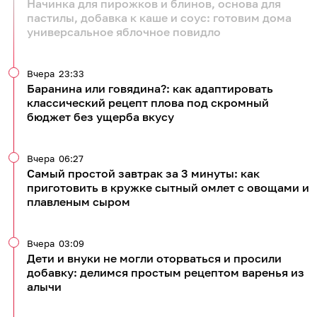
Начинка для пирожков и блинов, основа для
пастилы, добавка к каше и соус: готовим дома
универсальное яблочное повидло
Вчера
23:33
Баранина или говядина?: как адаптировать
классический рецепт плова под скромный
бюджет без ущерба вкусу
Вчера
06:27
Самый простой завтрак за 3 минуты: как
приготовить в кружке сытный омлет с овощами и
плавленым сыром
Вчера
03:09
Дети и внуки не могли оторваться и просили
добавку: делимся простым рецептом варенья из
алычи