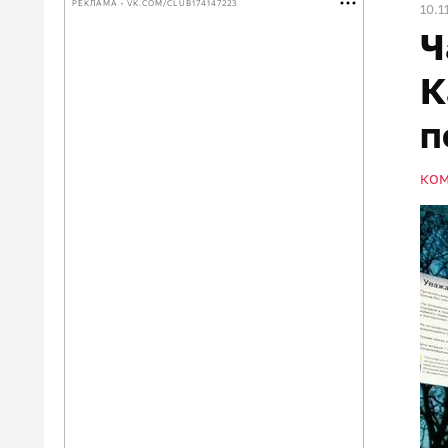
РЕКЛАМА • VK.COM/CLUB174147223
10.1
Ч
К
п
КО