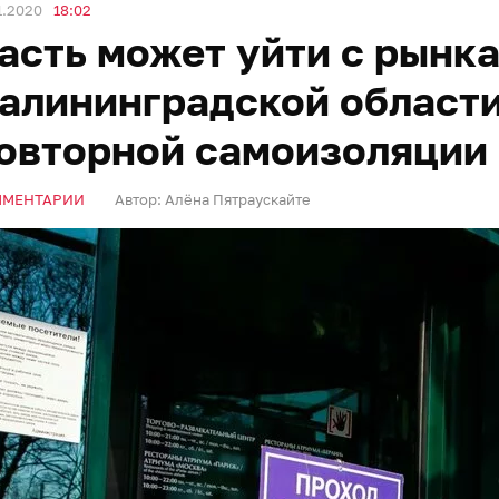
1.2020
18:02
асть может уйти с рынк
алининградской области
овторной самоизоляции
ММЕНТАРИИ
Автор:
Алёна Пятраускайте