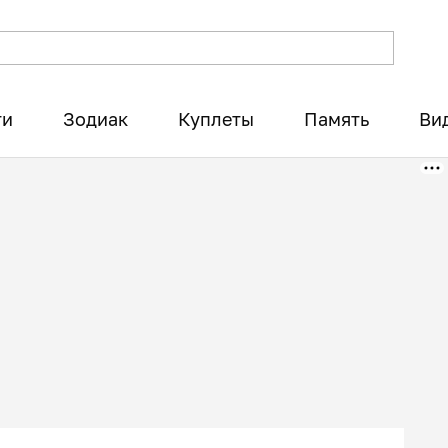
ти
Зодиак
Куплеты
Память
Ви