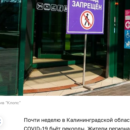
ив "Клопс"
Почти неделю в Калининградской облас
COVID-19 бьёт рекорды. Жители регион