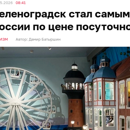
05.2026
08:41
еленоградск стал самым
оссии по цене посуточн
ИЗМ
Автор:
Дамир Батыршин