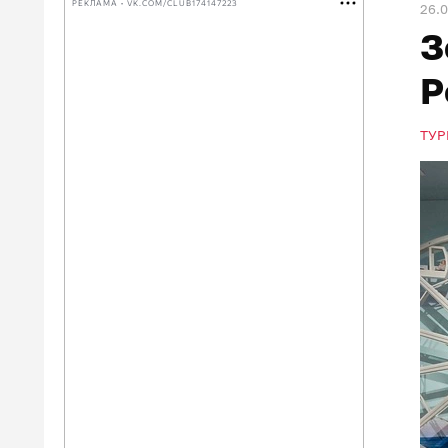
РЕКЛАМА • VK.COM/CLUB174147223
26.
З
Р
ТУР