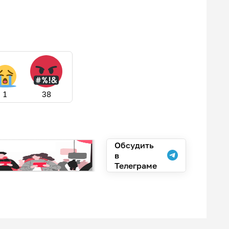
1
38
Обсудить
в
Телеграме