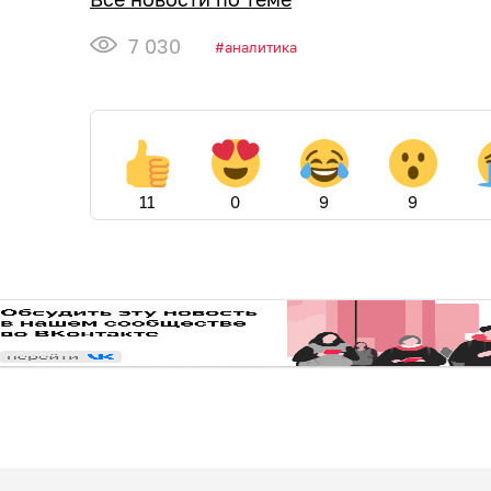
7 030
аналитика
11
0
9
9