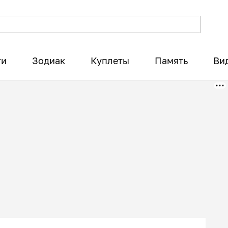
ти
Зодиак
Куплеты
Память
Ви