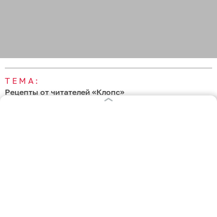
ТЕМА:
Рецепты от читателей «Клопс»
Свежие новости по теме
00:53
Летнее средиземноморское трио: готовим салат
из свежих помидоров, нежной брынзы и терпких
маслин
Вчера
23:24
Суп, шашлыки и салат: делимся тремя самыми
необычными рецептами блюд из сахарного
арбуза и сочной дыни