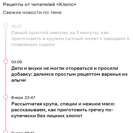
Рецепты от читателей «Клопс»
Свежие новости по теме
06:27
Самый простой завтрак за 3 минуты: как
приготовить в кружке сытный омлет с овощами и
плавленым сыром
03:09
Дети и внуки не могли оторваться и просили
добавку: делимся простым рецептом варенья из
алычи
Вчера
23:47
Рассыпчатая крупа, специи и нежное мясо:
рассказываем, как приготовить гречку по-
купечески без лишних хлопот