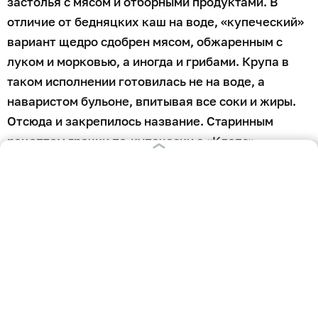
застолья с мясом и отборными продуктами. В
отличие от бедняцких каш на воде, «купеческий»
вариант щедро сдобрен мясом, обжаренным с
луком и морковью, а иногда и грибами. Крупа в
таком исполнении готовилась не на воде, а
наваристом бульоне, впитывая все соки и жиры.
Отсюда и закрепилось название. Старинным
рецептом гречки по-купечески с «Клопс»
поделились находчивые кулинары.
Ингредиенты
гречневая крупа — 250 г;
свинина, говядина или курица — 400 г;
лук — 1 шт;