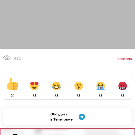
915
погода
2
0
0
0
0
0
Обсудить
в Телеграме