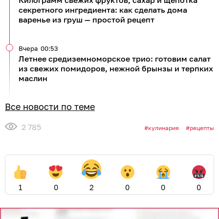
Килограмм свежих фруктов, сахар и щепотка
секретного ингредиента: как сделать дома
варенье из груш — простой рецепт
Вчера
00:53
Летнее средиземноморское трио: готовим салат
из свежих помидоров, нежной брынзы и терпких
маслин
Все новости по теме
2 785
кулинария
рецепты
1
0
2
0
0
0