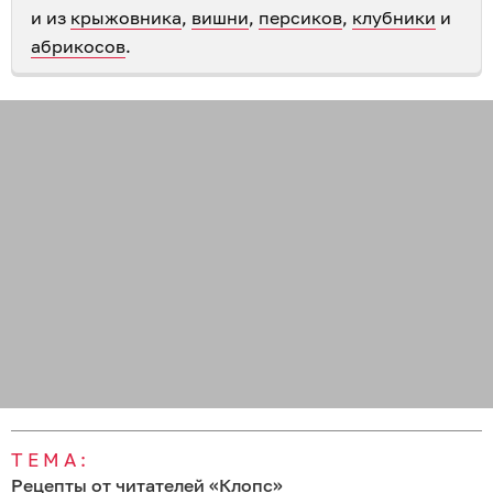
и из
крыжовника
,
вишни
,
персиков
,
клубники
и
абрикосов
.
ТЕМА:
Рецепты от читателей «Клопс»