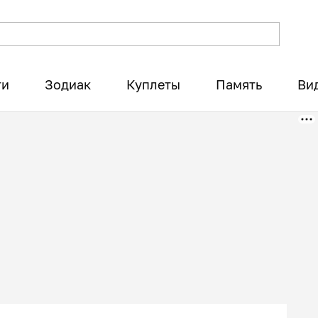
ти
Зодиак
Куплеты
Память
Ви