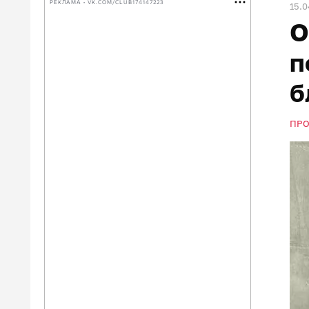
РЕКЛАМА • VK.COM/CLUB174147223
15.0
О
п
б
ПР