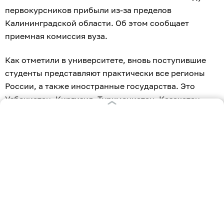
первокурсников прибыли из-за пределов
Калининградской области. Об этом сообщает
приемная комиссия вуза.
Как отметили в университете, вновь поступившие
студенты представляют практически все регионы
России, а также иностранные государства. Это
Узбекистан, Киргизия, Туркменистан, Казахстан,
Беларусь, Китай, Индия и Эквадор.
Первые 336 абитуриентов были зачислены на
приоритетном этапе 3 августа. 7 августа прошло
зачисление для 1 260 первокурсников, говорится в
сообщении.
«Каждый наш первокурсник, прибывший из-за
пределов Калининградской области, получает