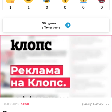
1
1
0
0
0
0
Обсудить
в Телеграме
08.08.2026
14:50
Дамир Батыршин