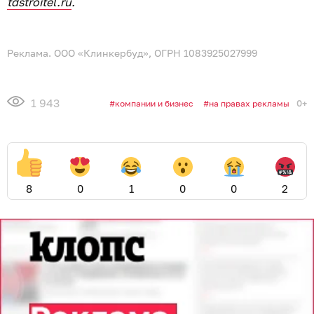
tdstroitel.ru
.
Реклама. ООО «Клинкербуд», ОГРН 1083925027999
1 943
0+
компании и бизнес
на правах рекламы
8
0
1
0
0
2