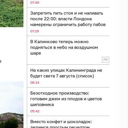
07:40
Запретить пить стоя и не наливать
после 22:00: власти Лондона
намерены ограничить работу пабов
07:19
В Калинково теперь можно
подняться в небо на воздушном
шаре
в
На каких улицах Калининграда не
будет света 7 августа (список)
06:14
Безотходное производство:
готовим джем из плодов и цветов
шиповника
05:42
Вместо конфет и шоколадок:
делимся простым рецептом