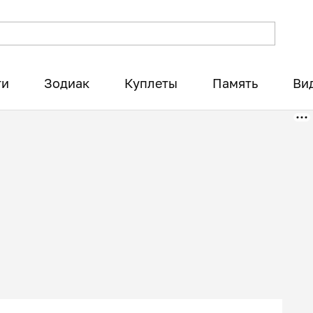
ти
Зодиак
Куплеты
Память
Ви