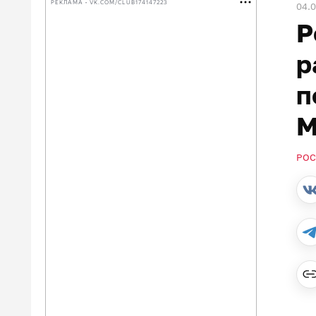
РЕКЛАМА • VK.COM/CLUB174147223
04.
Р
р
п
М
РОС