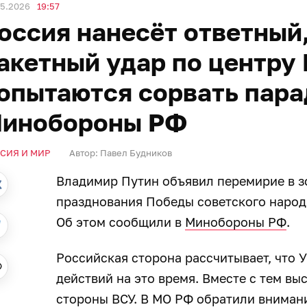
05.2026
19:57
оссия нанесёт ответный
акетный удар по центру 
опытаются сорвать пара
инобороны РФ
СИЯ И МИР
Автор:
Павел Будников
Владимир Путин объявил перемирие в зо
празднования Победы советского народ
Об этом сообщили в
Минобороны РФ
.
Российская сторона рассчитывает, что 
действий на это время. Вместе с тем вы
стороны ВСУ. В МО РФ обратили внимани