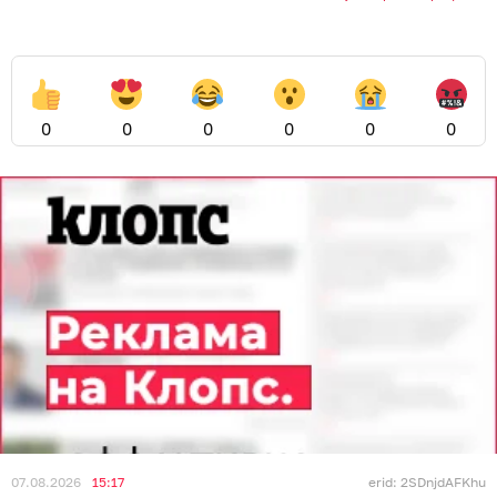
0
0
0
0
0
0
07.08.2026
15:17
erid: 2SDnjdAFKhu