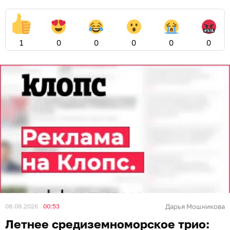
1
0
0
0
0
0
08.08.2026
00:53
Дарья Мошникова
Летнее средиземноморское трио: