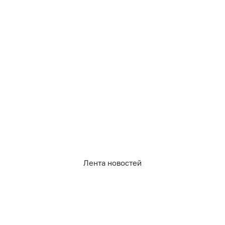
Вчера
05:42
Безотходное производство: готовим джем из
плодов и цветов шиповника
Все новости по теме
1 373
кулинария
рецепты
0
0
0
1
0
0
Лента новостей