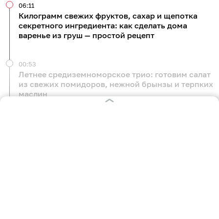
06:11
Килограмм свежих фруктов, сахар и щепотка
секретного ингредиента: как сделать дома
варенье из груш — простой рецепт
00:53
Летнее средиземноморское трио: готовим салат
из свежих помидоров, нежной брынзы и терпких
маслин
Вчера
23:24
Суп, шашлыки и салат: делимся тремя самыми
необычными рецептами блюд из сахарного
арбуза и сочной дыни
Вчера
22:24
Шпаргалка для садоводов: рассказываем, как
собирать персики, ухаживать за оголёнными
ветками и кроной