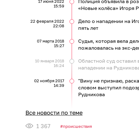
Полиция объявила в роз
17 июня 2022
15:59
«Новые колёса» Игоря 
Дело о нападении на Иг
22 февраля 2022
22:08
пять лет
Судья, которая вела дел
07 марта 2018
15:27
пожаловалась на экс-де
Областной суд оставил 
10 января 2018
16:24
нападении на Рудников
"Вину не признаю, раска
02 ноября 2017
14:39
словом выступил подоз
Рудникова
Все новости по теме
1 367
происшествия