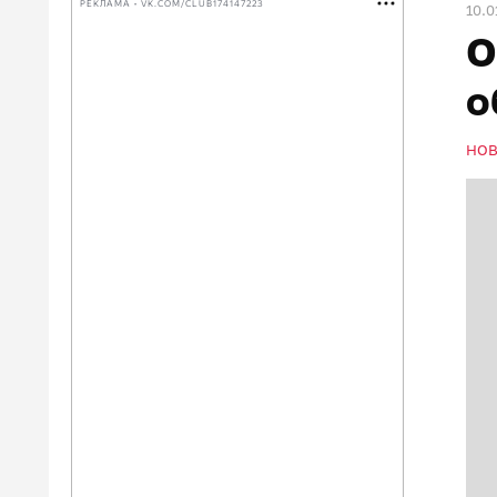
РЕКЛАМА • VK.COM/CLUB174147223
10.0
О
о
НО