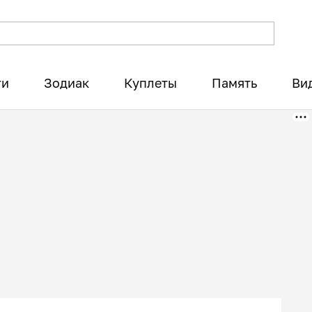
ти
Зодиак
Куплеты
Память
Ви