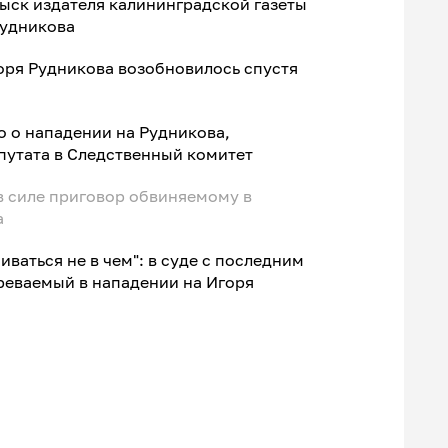
ыск издателя калининградской газеты
Рудникова
оря Рудникова возобновилось спустя
о о нападении на Рудникова,
путата в Следственный комитет
в силе приговор обвиняемому в
а
иваться не в чем": в суде с последним
реваемый в нападении на Игоря