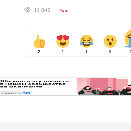
11 845
дтп
2
1
1
5