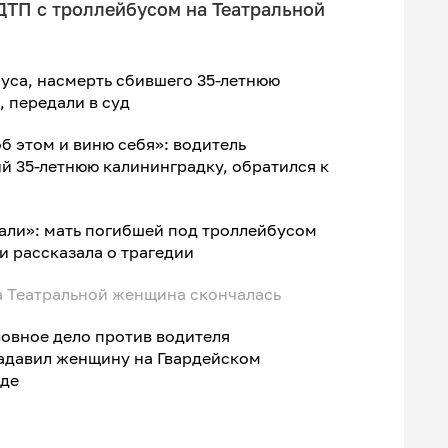
ДТП с троллейбусом на Театральной
уса, насмерть сбившего 35-летнюю
, передали в суд
б этом и виню себя»: водитель
й 35-летнюю калининградку, обратился к
али»: мать погибшей под троллейбусом
и рассказала о трагедии
а Театральной женщина скончалась
овное дело против водителя
задавил женщину на Гвардейском
аде