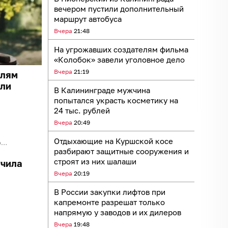
вечером пустили дополнительный
маршрут автобуса
Вчера
21:48
На угрожавших создателям фильма
«Колобок» завели уголовное дело
Вчера
21:19
елям
ели
В Калининграде мужчина
попытался украсть косметику на
24 тыс. рублей
Вчера
20:49
Отдыхающие на Куршской косе
в
разбирают защитные сооружения и
строят из них шалаши
учила
Вчера
20:19
В России закупки лифтов при
капремонте разрешат только
напрямую у заводов и их дилеров
Вчера
19:48