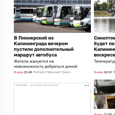
В Пионерский из
Синоптик
Калининграда вечером
будет ли
пустили дополнительный
Калининг
маршрут автобуса
воскресе
Жители жалуются на
Температур
невозможность добраться домой
общественный транспорт
Вчера
21:48
Вчера
18:13
РЕКЛАМА • VK.COM/CLUB174147223
Вчера
17:08