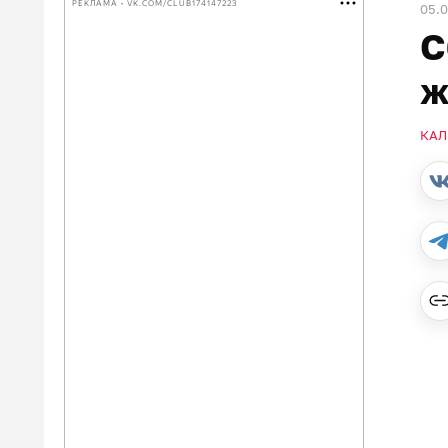
РЕКЛАМА • VK.COM/CLUB174147223
05.0
С
ж
КАЛ