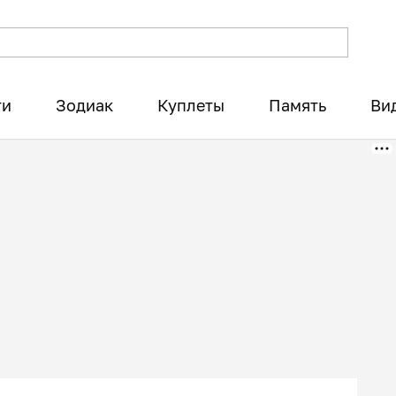
ти
Зодиак
Куплеты
Память
Ви