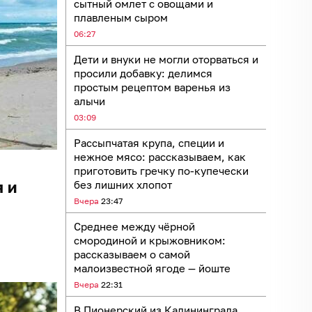
сытный омлет с овощами и
плавленым сыром
06:27
Дети и внуки не могли оторваться и
просили добавку: делимся
простым рецептом варенья из
алычи
03:09
Рассыпчатая крупа, специи и
нежное мясо: рассказываем, как
приготовить гречку по-купечески
 и
без лишних хлопот
Вчера
23:47
Среднее между чёрной
смородиной и крыжовником:
рассказываем о самой
малоизвестной ягоде — йоште
Вчера
22:31
В Пионерский из Калининграда