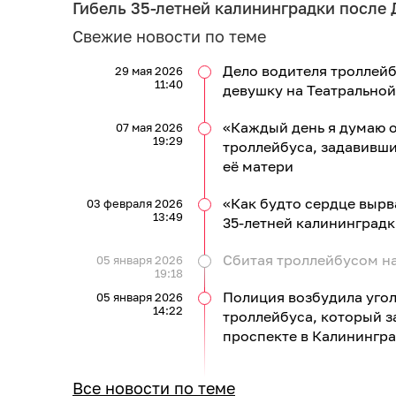
Гибель 35-летней калининградки после 
Свежие новости по теме
Дело водителя троллейб
29 мая 2026
11:40
девушку на Театральной
«Каждый день я думаю о
07 мая 2026
19:29
троллейбуса, задавивши
её матери
«Как будто сердце вырв
03 февраля 2026
13:49
35‑летней калининградк
Сбитая троллейбусом н
05 января 2026
19:18
Полиция возбудила угол
05 января 2026
14:22
троллейбуса, который 
проспекте в Калинингр
Все новости по теме