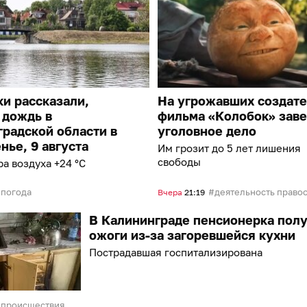
и рассказали,
На угрожавших создат
 дождь в
фильма «Колобок» зав
радской области в
уголовное дело
нье, 9 августа
Им грозит до 5 лет лишения
свободы
а воздуха +24 °C
погода
деятельность правоохранительных органо
Вчера
21:19
В Калининграде пенсионерка пол
ожоги из-за загоревшейся кухни
Пострадавшая госпитализирована
происшествия