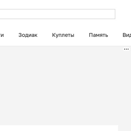
ти
Зодиак
Куплеты
Память
Ви