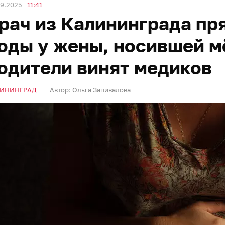
09.2025
11:41
рач из Калининграда пр
оды у жены, носившей м
одители винят медиков
ИНИНГРАД
Автор:
Ольга Запивалова