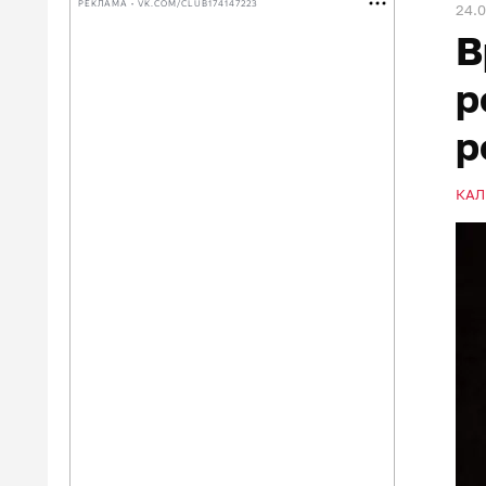
РЕКЛАМА • VK.COM/CLUB174147223
24.
В
р
р
КАЛ