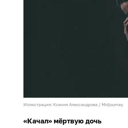
Иллюстрация: Ксения Александрова / Midjourney
«Качал» мёртвую дочь