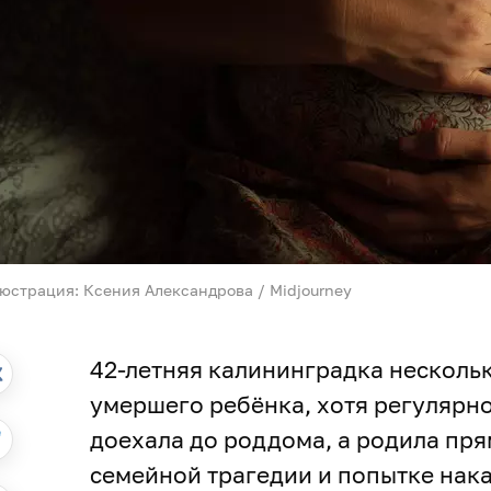
юстрация: Ксения Александрова / Midjourney
42-летняя калининградка несколь
умершего ребёнка, хотя регулярно
доехала до роддома, а родила пря
семейной трагедии и попытке нак