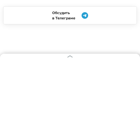
Обсудить
в Телеграме
РУБРИКИ
Афиша
Происшествия
Общество
Авто
Политика
Экономика