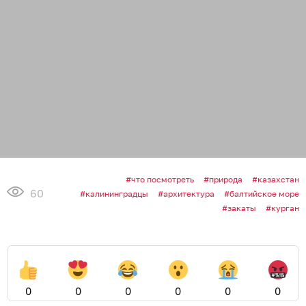
что посмотреть
природа
казахстан
60
калининградцы
архитектура
балтийское море
закаты
курган
0
0
0
0
0
0