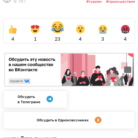
9 797
туризм
происшествия
4
1
23
4
3
4
Обсудить
в Телеграме
Обсудить в Одноклассниках