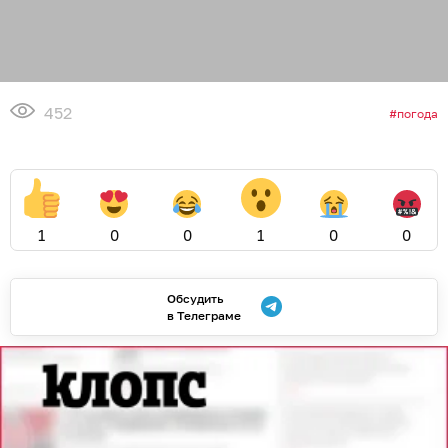
452
погода
1
0
0
1
0
0
Обсудить
в Телеграме