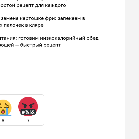
остой рецепт для каждого
 замена картошке фри: запекаем в
х палочек в кляре
итания: готовим низкокалорийный обед
овощей — быстрый рецепт
6
7