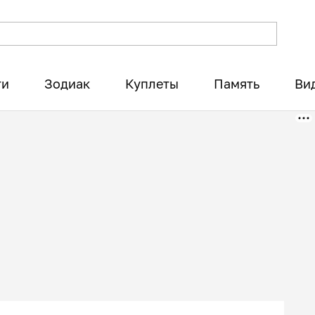
ти
Зодиак
Куплеты
Память
Ви