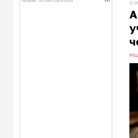
РЕКЛАМА • VK.COM/CLUB174147223
17.0
А
у
ч
РЕЦ