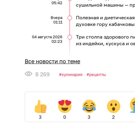
05:42
сушильной машины — пр
Полезная и диетическая
Вчера
01:11
духовке гору кабачковы
Три столпа здорового п
04 августа 2026
02:23
из индейки, кускуса и 
Все новости по теме
8 269
кулинария
рецепты
3
0
3
2