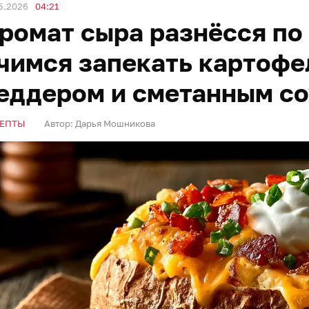
5.2026
04:21
ромат сыра разнёсся по 
чимся запекать картофе
еддером и сметанным с
ЕПТЫ
Автор:
Дарья Мошникова