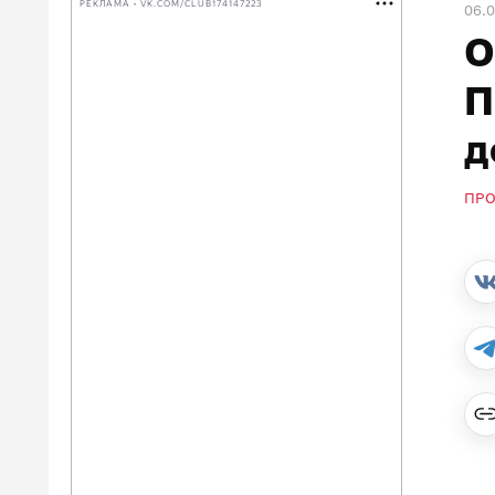
РЕКЛАМА • VK.COM/CLUB174147223
06.
О
П
д
ПР