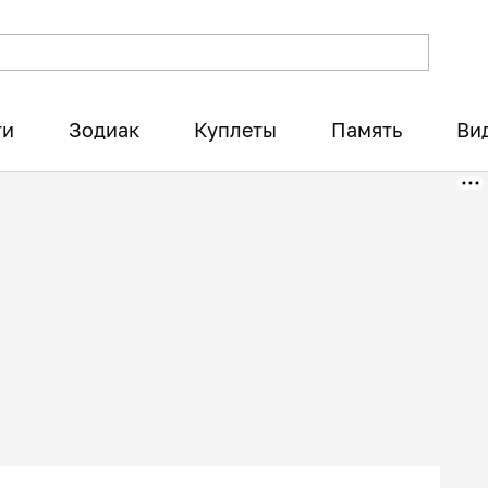
ти
Зодиак
Куплеты
Память
Ви