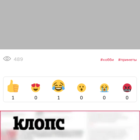
489
хобби
приметы
1
0
1
0
0
0