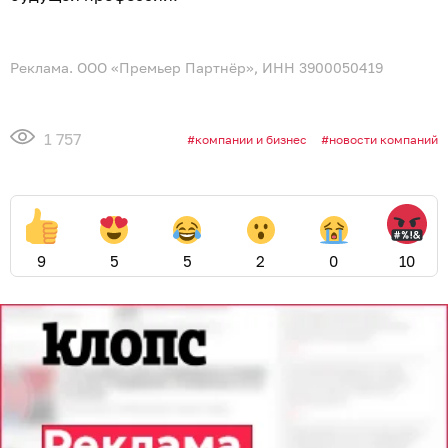
Реклама. ООО «Премьер Партнёр», ИНН 3900050419
1 757
компании и бизнес
новости компаний
9
5
5
2
0
10