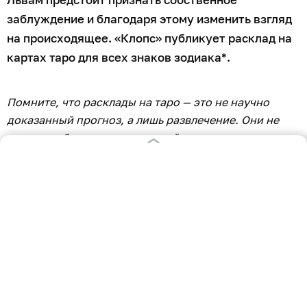
заблуждение и благодаря этому изменить взгляд
на происходящее. «Клопс» публикует расклад на
картах таро для всех знаков зодиака*.
Помните, что расклады на таро — это не научно
доказанный прогноз, а лишь развлечение. Они не
несут в себе руководства к действию.
Овен
Любовь (Шут): предрекает знакомство при
странных обстоятельствах. Именно случайность
сделает этот день запоминающимся.
Профессиональная сфера (Восьмёрка
Пентаклей): говорит о работе, которая сначала
покажется рутинной, но именно она принесёт