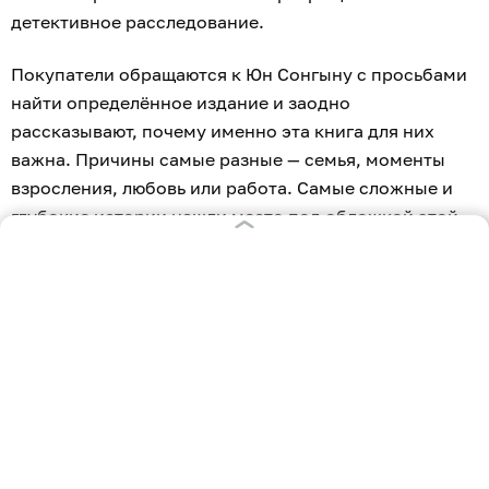
детективное расследование.
Покупатели обращаются к Юн Сонгыну с просьбами
найти определённое издание и заодно
рассказывают, почему именно эта книга для них
важна. Причины самые разные — семья, моменты
взросления, любовь или работа. Самые сложные и
глубокие истории нашли место под обложкой этой
книги.
16+
«Книжный магазинчик счастья»
Роман Дженни Колган — это уютная романтическая
история о книгах и поиске своего места в жизни.
Главная героиня — Нина Редмонд, скромная
сотрудница библиотеки, которая умеет подбирать
книги под любой запрос. Оставшись без работы,