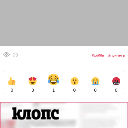
99
хобби
приметы
0
0
1
0
0
0