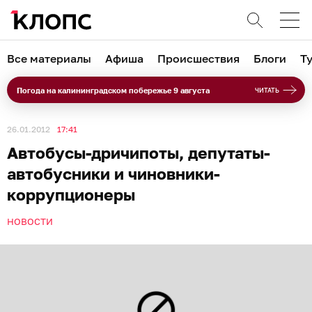
Все материалы
Афиша
Происшествия
Блоги
Т
Погода на калининградском побережье 9 августа
ЧИТАТЬ
26.01.2012
17:41
Автобусы-дричипоты, депутаты-
автобусники и чиновники-
коррупционеры
НОВОСТИ