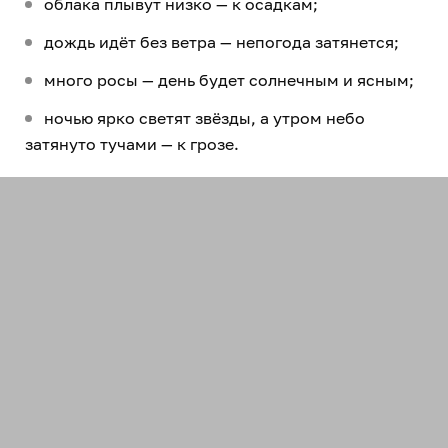
облака плывут низко — к осадкам;
дождь идёт без ветра — непогода затянется;
много росы — день будет солнечным и ясным;
ночью ярко светят звёзды, а утром небо
затянуто тучами — к грозе.