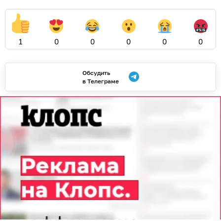
1
0
0
0
0
0
Обсудить
в Телеграме