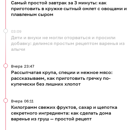
Самый простой завтрак за 3 минуты: как
приготовить в кружке сытный омлет с овощами и
плавленым сыром
03:09
Дети и внуки не могли оторваться и просили
добавку: делимся простым рецептом варенья из
алычи
Вчера
23:47
Рассыпчатая крупа, специи и нежное мясо:
рассказываем, как приготовить гречку по-
купечески без лишних хлопот
Вчера
06:11
Килограмм свежих фруктов, сахар и щепотка
секретного ингредиента: как сделать дома
варенье из груш — простой рецепт