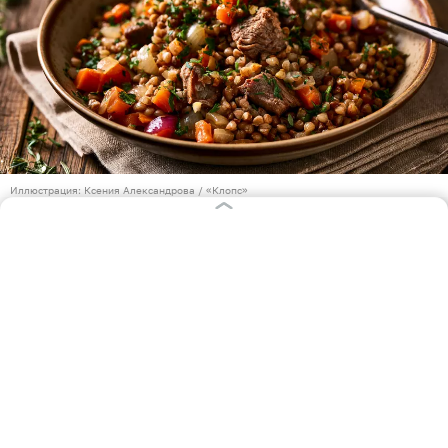
Иллюстрация: Ксения Александрова / «Клопс»
Гречка по-купечески — классическое блюдо
русской кухни. Его название уходит корнями во
времена купеческого сословия. Купцы славились
своей любовью к сытной, богатой и разнообразной
пище — они могли позволить себе щедрые
застолья с мясом и отборными продуктами. В
отличие от бедняцких каш на воде, «купеческий»
вариант щедро сдобрен мясом, обжаренным с