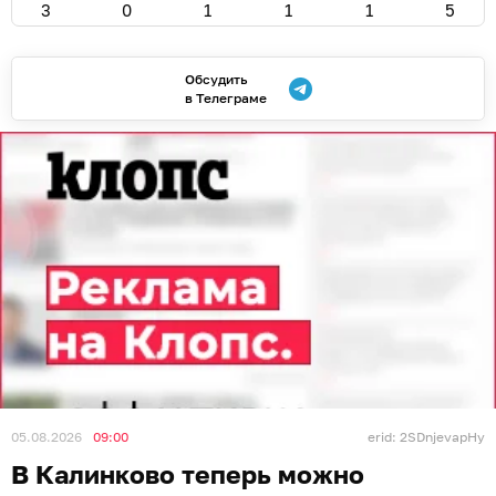
3
0
1
1
1
5
Обсудить
в Телеграме
05.08.2026
09:00
erid: 2SDnjevapHy
В Калинково теперь можно