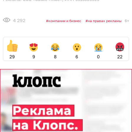
4 292
6+
компании и бизнес
на правах рекламы
29
9
8
6
0
22