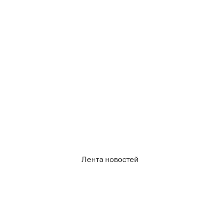
06.08.2026
18:46
Дамир Батыршин
Главный раввин России рассказал о
росте интереса к кошерной пище
РОССИЯ И МИР
Лента новостей