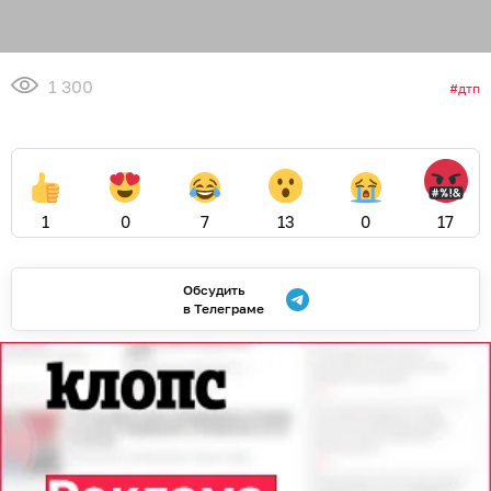
1 300
дтп
1
0
7
13
0
17
Обсудить
в Телеграме