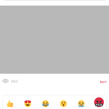
482
дтп