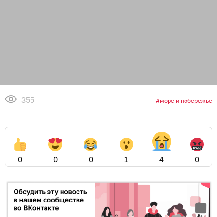
355
море и побережье
0
0
0
1
4
0