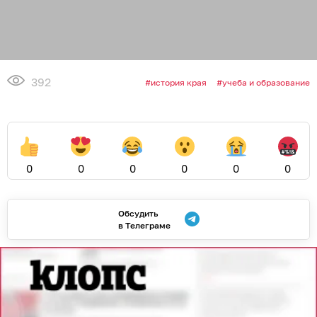
392
история края
учеба и образование
0
0
0
0
0
0
Обсудить
в Телеграме