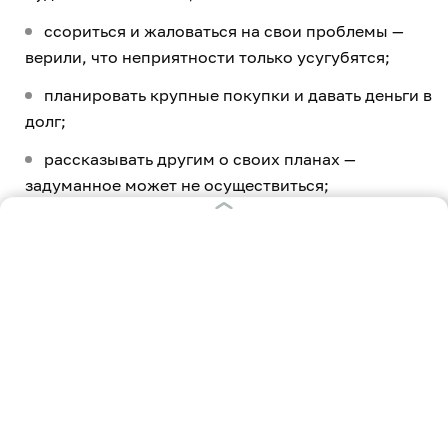
ссориться и жаловаться на свои проблемы —
верили, что неприятности только усугубятся;
планировать крупные покупки и давать деньги в
долг;
рассказывать другим о своих планах —
задуманное может не осуществиться;
есть яблоки — по поверью, их не пробовали до
Яблочного Спаса.
Народные приметы на 10 августа:
утром туман стелется по воде — к ясной погоде;
туман поднимается вверх — к дождю;
облака плывут низко — к осадкам;