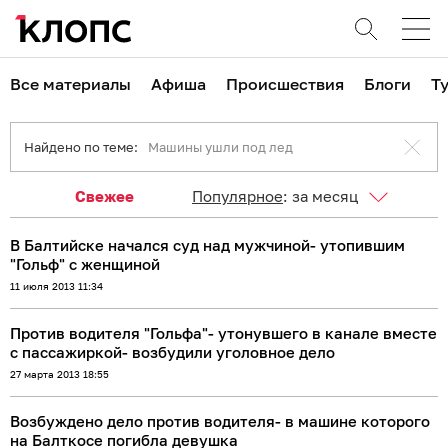
Все материалы
Афиша
Происшествия
Блоги
Т
Найдено по теме:
Машины ушли под лед
Свежее
Популярное
:
за месяц
В Балтийске начался суд над мужчиной- утопившим
"Гольф" с женщиной
11 июля 2013 11:34
Против водителя "Гольфа"- утонувшего в канале вместе
с пассажиркой- возбудили уголовное дело
27 марта 2013 18:55
Возбуждено дело против водителя- в машине которого
на Балткосе погибла девушка