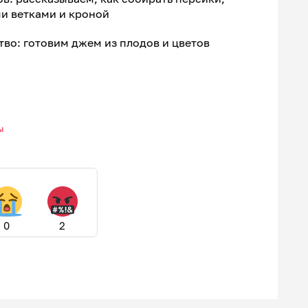
и ветками и кроной
во: готовим джем из плодов и цветов
ы
0
2