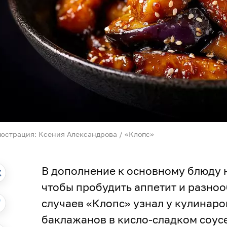
юстрация: Ксения Александрова / «Клопс»
В дополнение к основному блюду на
чтобы пробудить аппетит и разноо
случаев «Клопс» узнал у кулинаро
баклажанов в кисло-сладком соус