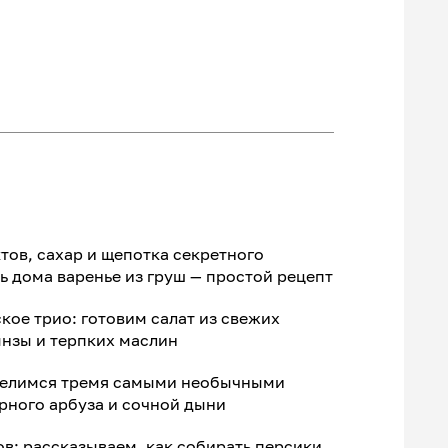
ов, сахар и щепотка секретного
ть дома варенье из груш — простой рецепт
ое трио: готовим салат из свежих
нзы и терпких маслин
 делимся тремя самыми необычными
рного арбуза и сочной дыни
в: рассказываем, как собирать персики,