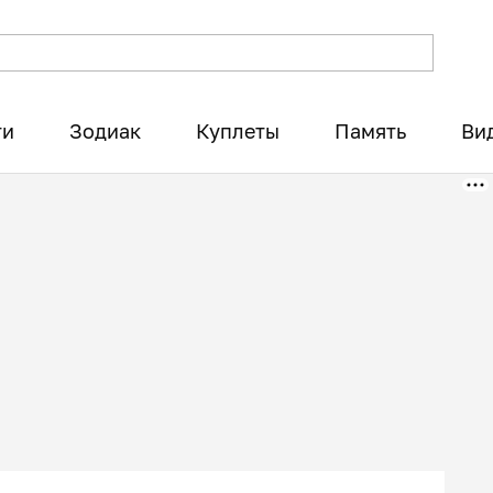
ти
Зодиак
Куплеты
Память
Ви