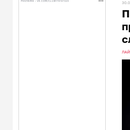
РЕКЛАМА • VK.COM/CLUB174147223
30.
П
п
с
ЛА