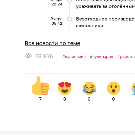
22:24
ухаживать за оголённым
Безотходное производст
Вчера
05:42
шиповника
Все новости по теме
28 936
кулинария
кулинария
рецепт
7
0
0
0