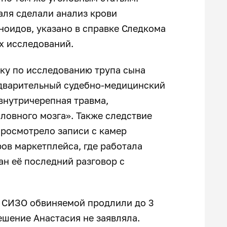
раля сделали анализ крови
ноидов, указано в справке Следкома
их исследований.
ку по исследованию трупа сына
едварительный судебно-медицинский
 внутричерепная травма,
ловного мозга». Также следствие
просмотрело записи с камер
ов маркетплейса, где работала
сан её последний разговор с
в СИЗО обвиняемой продлили до 3
ешение Анастасия не заявляла.