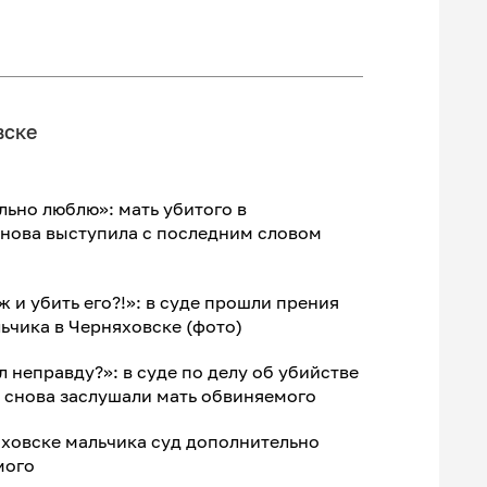
вске
льно люблю»: мать убитого в
снова выступила с последним словом
ж и убить его?!»: в суде прошли прения
льчика в Черняховске (фото)
ал неправду?»: в суде по делу об убийстве
 снова заслушали мать обвиняемого
яховске мальчика суд дополнительно
мого