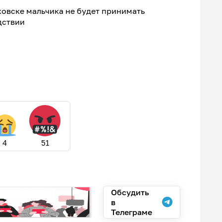
ховске мальчика не будет принимать
дствии
4
51
Обсудить
в
Телеграме