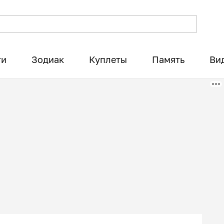
ти
Зодиак
Куплеты
Память
Ви