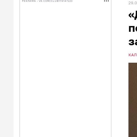
РЕКЛАМА • VK.COM/CLUB174147223
29.
«
п
з
КАЛ