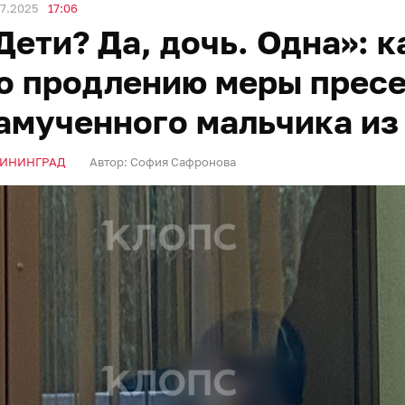
07.2025
17:06
Дети? Да, дочь. Одна»: 
о продлению меры прес
амученного мальчика из
ИНИНГРАД
Автор:
София Сафронова