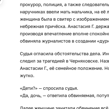
прокурор, полиция, а также следователь
наручниках ввели мать мальчика, на её 
женщина была в свитер с изображением 
небрежная причёска. Анастасия Г. держ
производя впечатление вполне спокойн
обвиняла журналистов в создании «дур
Судья огласила обстоятельства дела. И
следил за трагедией в Черняховске. На
Анастасии Г., её семейное положение. 
жутко.
«Дети?» — спросила судья.
«Да, дочь, — ответила обвиняемая, потуп
Далее женщине зачитали обвинение всё 