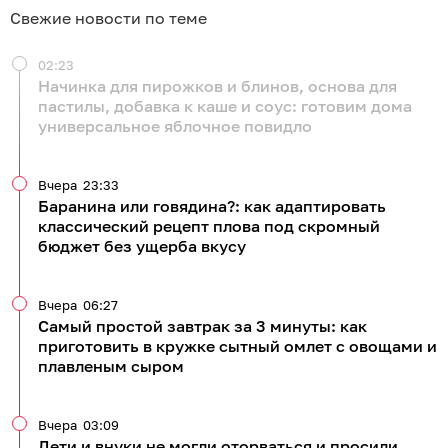
Свежие новости по теме
02:23
Начинка для пирожков и блинов, основа для
пастилы, добавка к каше и соус: готовим дома
универсальное яблочное повидло
Вчера
23:33
Баранина или говядина?: как адаптировать
классический рецепт плова под скромный
бюджет без ущерба вкусу
Вчера
06:27
Самый простой завтрак за 3 минуты: как
приготовить в кружке сытный омлет с овощами и
плавленым сыром
Вчера
03:09
Дети и внуки не могли оторваться и просили