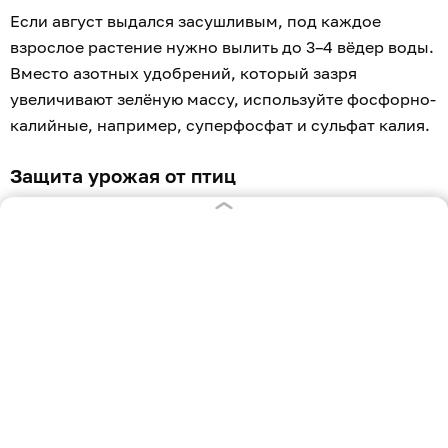
Если август выдался засушливым, под каждое
взрослое растение нужно вылить до 3–4 вёдер воды.
Вместо азотных удобрений, который зазря
увеличивают зелёную массу, используйте фосфорно-
калийные, например, суперфосфат и сульфат калия.
Защита урожая от птиц
Сладкие сорта рябины начинают привлекать
пернатых задолго до полного созревания. Чтобы
сохранить урожай, нужно защитить крону
мелкоячеистой сеткой или использовать
отпугиватели (блестящие ленты, трещотки).
Санитарный осмотр
Регулярно проверяйте ветви на наличие признаков
болезней, например, парши или ржавчины, и