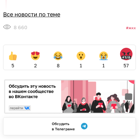
Все новости по теме
8 660
жкх
5
2
8
1
1
57
Обсудить
в Телеграме