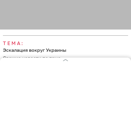
ТЕМА:
Эскалация вокруг Украины
Свежие новости по теме
11:31
Турция предложила России и Украине не бить по
судам в Чёрном море
07 августа 2026
09:18
ВСУ планировали удар по газовому терминалу в
Калининградской области
02 августа 2026
17:38