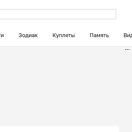
ти
Зодиак
Куплеты
Память
Ви