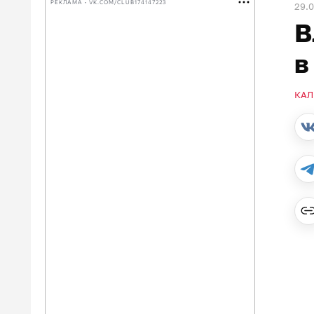
РЕКЛАМА • VK.COM/CLUB174147223
29.
В
в
КАЛ